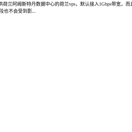
PS提供荷兰阿姆斯特丹数据中心的荷兰vps，默认接入1Gbps带
也不会受到影...