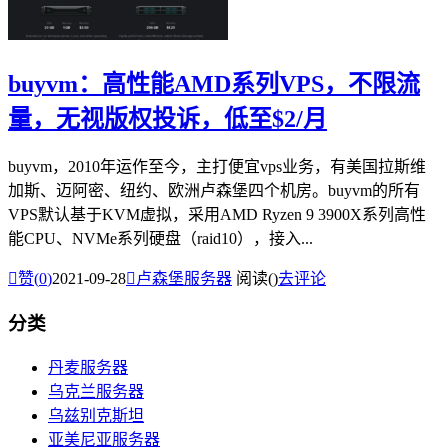
buyvm：高性能AMD系列VPS，不限流
量，无视版权投诉，低至$2/月
buyvm，2010年运作至今，主打便宜vps业务，有美国拉斯维
加斯、迈阿密、纽约、欧洲卢森堡四个机房。buyvm的所有
VPS默认基于KVM虚拟，采用AMD Ryzen 9 3900X系列高性
能CPU、NVMe系列硬盘（raid10），接入...

赞(
0
)
2021-09-28

卢森堡服务器
阅读(
)
去评论
分类
丹麦服务器
乌克兰服务器
乌兹别克斯坦
亚美尼亚服务器