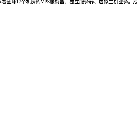
公，运作着全球17个机房的VPS服务器、独立服务器、虚拟主机业务。成立