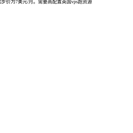
D，起步价为7美元/月。需要高配置英国vps跑资源