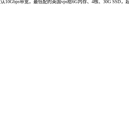
，默认10Gbps带宽，最低配的英国vps给6G内存、4核、30G SS