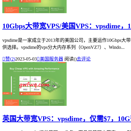
10Gbps大带宽VPS/美国VPS：vpsdime
vpsdime是一家成立于2013年的美国公司，主要运作10G
供选择。vpsdime的vps分大内存系列（OpenVZ7）、Windo...

赞(
2
)
2023-05-03

美国服务器
阅读(
)
去评论
英国大带宽VPS：vpsdime，仅需$7，10G带