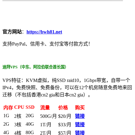
官方网站
：
https://bwh81.net
支持PayPal、信用卡、支付宝等付款方式！
迪拜VPS（中东、阿拉伯联合酋长国）
VPS特征：KVM虚拟，纯SSD raid10，1Gbps带宽，自带一个
IPv4，免费快照、免费备份，可以在12个机房随意免费地来回
迁移（不包括香港cn2 gia和日本cn2 gia）。
CPU
SSD
内存
流量
价格
购买
1G
20G
2核
500G/月
$20/月
链接
2G
40G
3核
1T/月
$33/月
链接
4G
80G
4核
2T/月
$57/月
链接