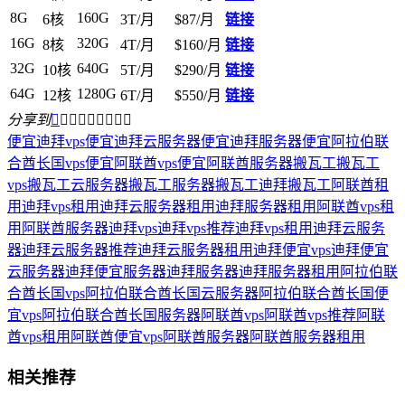
8G
160G
6核
3T/月
$87/月
链接
16G
320G
8核
4T/月
$160/月
链接
32G
640G
10核
5T/月
$290/月
链接
64G
1280G
12核
6T/月
$550/月
链接
分享到









便宜迪拜vps
便宜迪拜云服务器
便宜迪拜服务器
便宜阿拉伯联
合酋长国vps
便宜阿联酋vps
便宜阿联酋服务器
搬瓦工
搬瓦工
vps
搬瓦工云服务器
搬瓦工服务器
搬瓦工迪拜
搬瓦工阿联酋
租
用迪拜vps
租用迪拜云服务器
租用迪拜服务器
租用阿联酋vps
租
用阿联酋服务器
迪拜vps
迪拜vps推荐
迪拜vps租用
迪拜云服务
器
迪拜云服务器推荐
迪拜云服务器租用
迪拜便宜vps
迪拜便宜
云服务器
迪拜便宜服务器
迪拜服务器
迪拜服务器租用
阿拉伯联
合酋长国vps
阿拉伯联合酋长国云服务器
阿拉伯联合酋长国便
宜vps
阿拉伯联合酋长国服务器
阿联酋vps
阿联酋vps推荐
阿联
酋vps租用
阿联酋便宜vps
阿联酋服务器
阿联酋服务器租用
相关推荐