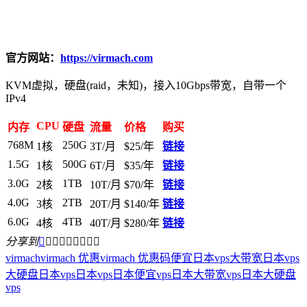
官方网站：
https://virmach.com
KVM虚拟，硬盘(raid，未知)，接入10Gbps带宽，自带一个
IPv4
CPU
内存
硬盘
流量
价格
购买
768M
250G
1核
3T/月
$25/年
链接
1.5G
500G
1核
6T/月
$35/年
链接
3.0G
1TB
2核
10T/月
$70/年
链接
4.0G
2TB
3核
20T/月
$140/年
链接
6.0G
4TB
4核
40T/月
$280/年
链接
分享到









virmach
virmach 优惠
virmach 优惠码
便宜日本vps
大带宽日本vps
大硬盘日本vps
日本vps
日本便宜vps
日本大带宽vps
日本大硬盘
vps