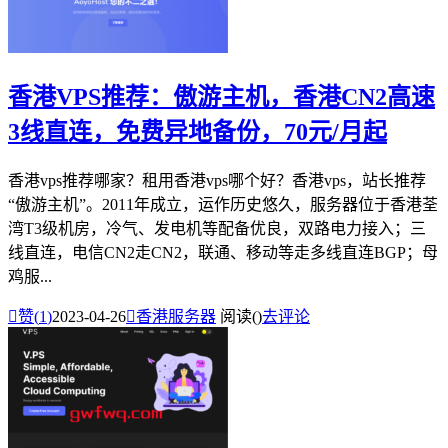
香港VPS推荐：傲游主机，香港CN2高速
3线直连，免费异地备份，70元/月起
香港vps推荐哪家？租用香港vps哪个好？香港vps，站长推荐
“傲游主机”。2011年成立，运作历史悠久，服务器位于香港荃
湾T3级机房，冷气、发电机等配备优良，双路电力接入；三
线直连，电信CN2走CN2，联通、移动等走多线直连BGP；母
鸡服...

赞(
1
)
2023-04-26

香港服务器
阅读(
)
去评论