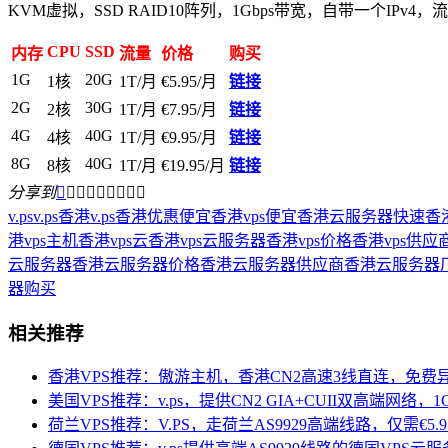
KVM虚拟，SSD RAID10阵列，1Gbps带宽，自带一个IPv4，
CPU
SSD
内存
流量
价格
购买
1G
20G
1核
1T/月
€5.95/月
链接
2G
30G
2核
1T/月
€7.95/月
链接
4G
40G
4核
1T/月
€9.95/月
链接
8G
40G
8核
1T/月
€19.95/月
链接
分享到









v.ps
v.ps香港
v.ps香港优惠
便宜香港vps
便宜香港云服务器
快速香港
港vps主机
香港vps云
香港vps云服务器
香港vps价格
香港vps供应
云服务器
香港云服务器价格
香港云服务器供应商
香港云服务器
器购买
相关推荐
香港VPS推荐：傲游主机，香港CN2高速3线直连，免费异
美国VPS推荐：v.ps，提供CN2 GIA+CUII双高端网络，1G
荷兰VPS推荐：V.PS，走荷兰AS9929高端线路，仅需€5.95