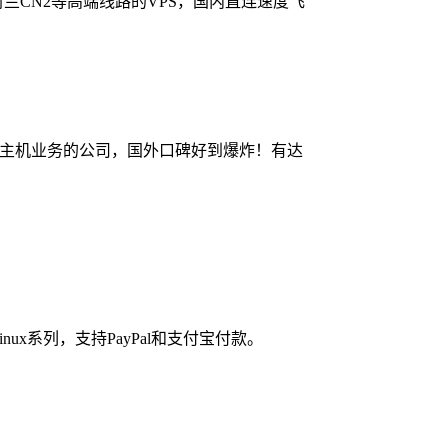
荷兰CN2等高端线路的VPS，国内直连速度飞
服务器主机业务的公司，国外口碑好到爆炸！有达
ux系列，支持PayPal和支付宝付款。