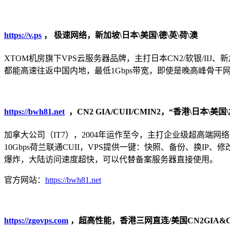
https://v.ps
，
极速网络，新加坡\日本\美国\德\英\荷\澳
XTOM机房旗下VPS云服务器品牌，主打日本CN2/软银/IIJ、新加坡C
都能高速往返中国内地，最低1Gbps带宽，即使是晚高峰骨
https://bwh81.net
，CN2 GIA/CUII/CMIN2，“香港\日本\美
加拿大公司（IT7），2004年运作至今，主打企业级超高端网络的VPS业务！
10Gbps荷兰联通CUII，VPS提供一键：快照、备份、换I
爆炸，大陆访问速度超快，可以代替备案服务器直接使用。
官方网站：
https://bwh81.net
https://zgovps.com
，超高性能，香港三网直连/美国CN2GIA&CUI