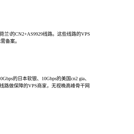
\荷兰\的CN2+AS9929线路。这些线路的VPS
无需备案。
bps的日本软银、10Gbps的美国cn2 gia、
高端线路做保障的VPS商家，无视晚高峰骨干网