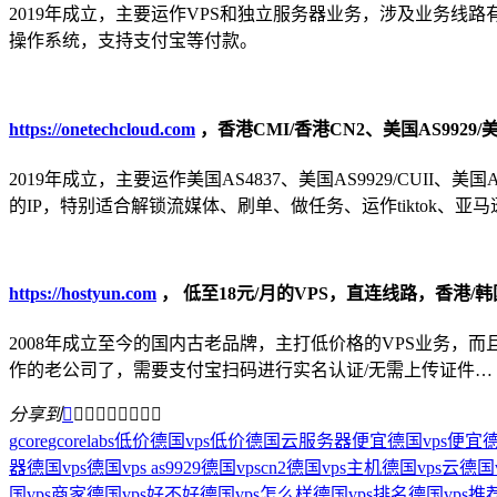
2019年成立，主要运作VPS和独立服务器业务，涉及业务线路有：香港
操作系统，支持支付宝等付款。
https://onetechcloud.com
，香港CMI/香港CN2、美国AS9929/美国
2019年成立，主要运作美国AS4837、美国AS9929/CUII、美
的IP，特别适合解锁流媒体、刷单、做任务、运作tiktok、亚
https://hostyun.com
， 低至18元/月的VPS，直连线路，香港/韩
2008年成立至今的国内古老品牌，主打低价格的VPS业务
作的老公司了，需要支付宝扫码进行实名认证/无需上传证件…
分享到









gcore
gcorelabs
低价德国vps
低价德国云服务器
便宜德国vps
便宜
器
德国vps
德国vps as9929
德国vpscn2
德国vps主机
德国vps云
德国
国vps商家
德国vps好不好
德国vps怎么样
德国vps排名
德国vps推