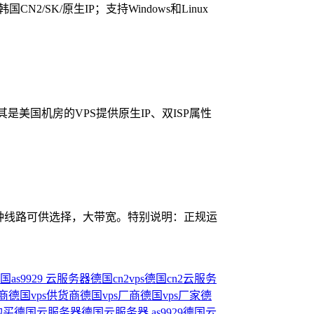
/SK/原生IP；支持Windows和Linux
，尤其是美国机房的VPS提供原生IP、双ISP属性
多种线路可供选择，大带宽。特别说明：正规运
国as9929 云服务器
德国cn2vps
德国cn2云服务
商
德国vps供货商
德国vps厂商
德国vps厂家
德
购买
德国云服务器
德国云服务器 as9929
德国云