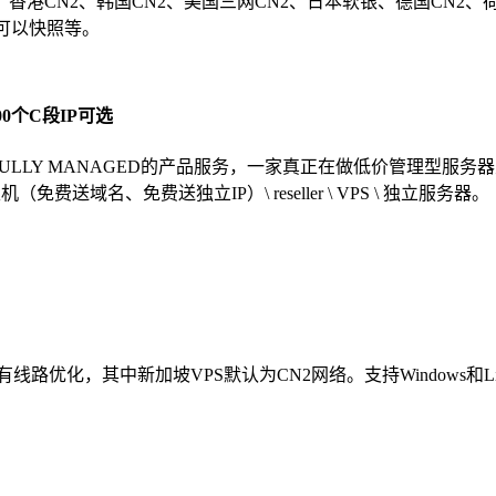
香港CN2、韩国CN2、美国三网CN2、日本软银、德国CN2、
），可以快照等。
0个C段IP可选
提供FULLY MANAGED的产品服务，一家真正在做低价管理型
送域名、免费送独立IP）\ reseller \ VPS \ 独立服务器。
优化，其中新加坡VPS默认为CN2网络。支持Windows和Lin