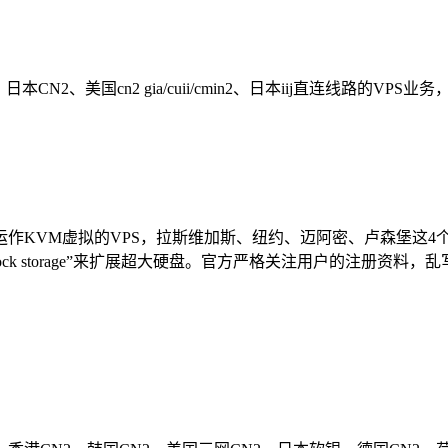
N2、美国cn2 gia/cuii/cmin2、日本iij直连线路的VP
运作KVM虚拟的VPS，拉斯维加斯、纽约、迈阿密、卢森堡这4个
的“block storage”来扩展超大硬盘。官方严格关注用户的注