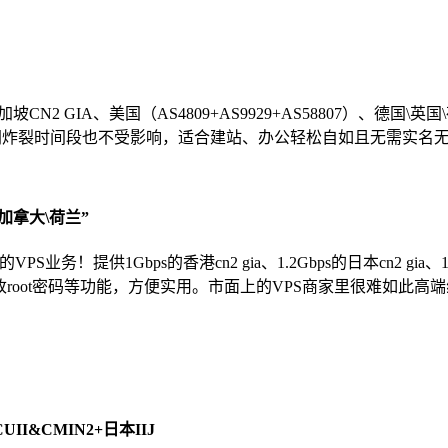
N2 GIA、美国（AS4809+AS9929+AS58807）、德国\英国
干网炸裂时间段也不受影响，适合建站、办公轻松自如且无需实名
国\加拿大\荷兰”
提供1Gbps的香港cn2 gia、1.2Gbps的日本cn2 gia、10G
P、修改root密码等功能，方便实用。市面上的VPS商家里很难如此
I&CMIN2+日本IIJ