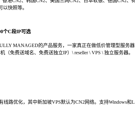
香港CN2、韩国CN2、美国三网CN2、日本软银、德国CN2、
），可以快照等。
0个C段IP可选
提供FULLY MANAGED的产品服务，一家真正在做低价管理型
送域名、免费送独立IP）\ reseller \ VPS \ 独立服务器。
优化，其中新加坡VPS默认为CN2网络。支持Windows和Lin