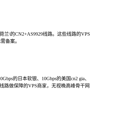
\荷兰\的CN2+AS9929线路。这些线路的VPS
无需备案。
bps的日本软银、10Gbps的美国cn2 gia、
高端线路做保障的VPS商家，无视晚高峰骨干网