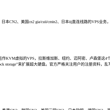
N2、美国cn2 gia/cuii/cmin2、日本iij直连线路的VP
运作KVM虚拟的VPS，拉斯维加斯、纽约、迈阿密、卢森堡这4个
的“block storage”来扩展超大硬盘。官方严格关注用户的注