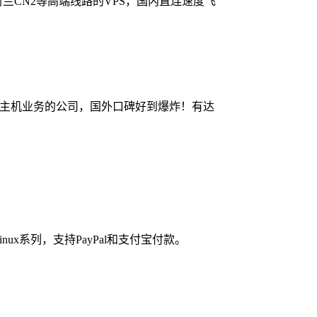
荷兰CN2等高端线路的VPS，国内直连速度飞
服务器主机业务的公司，国外口碑好到爆炸！有达
ux系列，支持PayPal和支付宝付款。