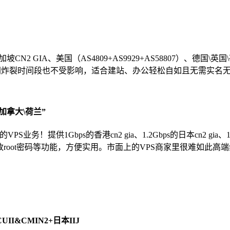
N2 GIA、美国（AS4809+AS9929+AS58807）、德国\英国
干网炸裂时间段也不受影响，适合建站、办公轻松自如且无需实名
国\加拿大\荷兰”
提供1Gbps的香港cn2 gia、1.2Gbps的日本cn2 gia、10G
P、修改root密码等功能，方便实用。市面上的VPS商家里很难如此
I&CMIN2+日本IIJ