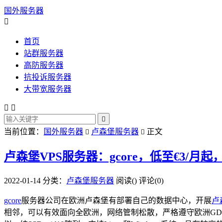
国外服务器

首页
站群服务器
高防服务器
抗投诉服务器
大带宽服务器



当前位置：
国外服务器
卢森堡服务器
正文


卢森堡VPS服务器：gcore，低至€3/月起，2
2022-01-14
分类：
卢森堡服务器
阅读(
)
评论(0)
gcore
服务器公司在欧洲卢森堡有部署自己的数据中心，开展
卢
相邻，可以有效面向全欧洲，网络管制松散，严格遵守欧洲GDP