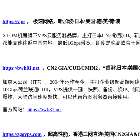
https://v.ps
，
极速网络，新加坡\日本\美国\德\英\荷\澳
XTOM机房旗下VPS云服务器品牌，主打日本CN2/软银/IIJ、新加坡C
都能高速往返中国内地，最低1Gbps带宽，即使是晚高峰骨
https://bwh81.net
，CN2 GIA/CUII/CMIN2，“香港\日本\美
加拿大公司（IT7），2004年运作至今，主打企业级超高端网络的VPS业务！
10Gbps荷兰联通CUII，VPS提供一键：快照、备份、换I
爆炸，大陆访问速度超快，可以代替备案服务器直接使用。
官方网站：
https://bwh81.net
https://zgovps.com
，超高性能，香港三网直连/美国CN2GIA&CUI