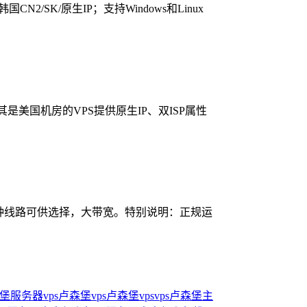
/SK/原生IP；支持Windows和Linux
，尤其是美国机房的VPS提供原生IP、双ISP属性
多种线路可供选择，大带宽。特别说明：正规运
森堡服务器
vps卢森堡
vps卢森堡vps
vps卢森堡主