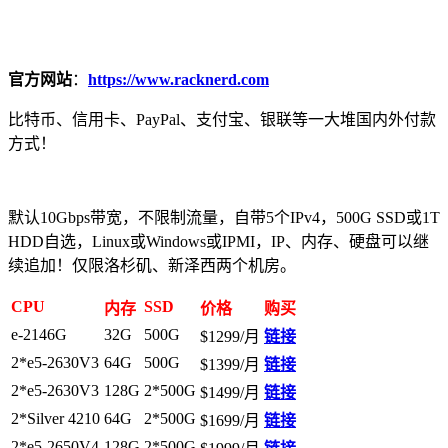
官方网站
：
https://www.racknerd.com
比特币、信用卡、PayPal、支付宝、银联等一大堆国内外付款
方式！
默认10Gbps带宽，不限制流量，自带5个IPv4，500G SSD或1T
HDD自选，Linux或Windows或IPMI，IP、内存、硬盘可以继
续追加！仅限洛杉矶、新泽西两个机房。
CPU
SSD
内存
价格
购买
e-2146G
32G
500G
$1299/月
链接
2*e5-2630V3
64G
500G
$1399/月
链接
2*e5-2630V3
128G
2*500G
$1499/月
链接
2*Silver 4210
64G
2*500G
$1699/月
链接
2*e5-2650V4
128G
2*500G