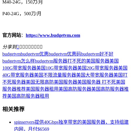
M40-24G，150刀/月
P40-24G，500刀/月
官方网站
：
https://www.budgetvm.com
分享到









budgetvm
budgetvm优惠
budgetvm优惠码
budgetvm好不好
budgetvm怎么样
budgetvm服务器
打不死的美国服务器
美国
100G带宽服务器
美国10G带宽服务器
美国20G带宽服务器
美国
40G带宽服务器
美国不限流量服务器
美国大带宽服务器
美国打
不死服务器
美国无限高防
美国服务器
美国服务器 打不死
美国
服务器推荐
美国服务器租用
美国高防服务器
美国高防服务器推
荐
美国高防服务器租用
相关推荐
spinservers提供40Gbps独享带宽的美国服务器，支持组建
内网，月付$6569