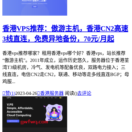
香港VPS推荐：傲游主机，香港CN2高速
3线直连，免费异地备份，70元/月起
香港vps推荐哪家？租用香港vps哪个好？香港vps，站长推荐
“傲游主机”。2011年成立，运作历史悠久，服务器位于香港荃
湾T3级机房，冷气、发电机等配备优良，双路电力接入；三
线直连，电信CN2走CN2，联通、移动等走多线直连BGP；母
鸡服...

赞(
1
)
2023-04-26

香港服务器
阅读(
)
去评论