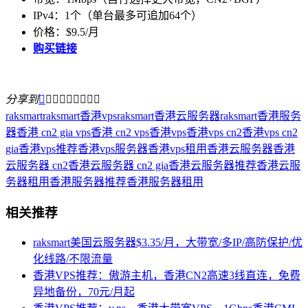
IPv4：1个（单台最多可追加64个）
价格：$9.5/月
购买链接
分享到









raksmart
raksmart香港vps
raksmart香港云服务器
raksmart香港服务
器
香港 cn2 gia vps
香港 cn2 vps
香港vps
香港vps cn2
香港vps cn2
gia
香港vps推荐
香港vps服务器
香港vps租用
香港云服务器
香港
云服务器 cn2
香港云服务器 cn2 gia
香港云服务器推荐
香港云服
务器租用
香港服务器推荐
香港服务器租用
相关推荐
raksmart美国云服务器$3.35/月，大带宽/多IP/高防保护/优
化线路/不限流量
香港VPS推荐：傲游主机，香港CN2高速3线直连，免费
异地备份，70元/月起