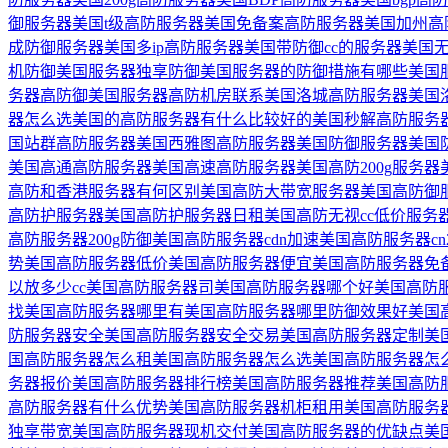
御服务器
美国t级高防服务器
美国免备案高防服务器
美国加州高
成防御服务器
美国多ip高防服务器
美国带防御cc的服务器
美国
机防御
美国服务器独享防御
美国服务器的防御措施有哪些
美国
务器高防御
美国服务器高防机房联系
美国洛城高防服务器
美国
器怎么选
美国的高防服务器有什么比较好的
美国秒解高防服务
国站群高防服务器
美国西雅图高防服务器
美国防御服务器
美国
美国高通高防服务器
美国高速高防服务器
美国高防200g服务器
高防和香港服务器有何区别
美国高防大带宽服务器
美国高防御
高防护服务器
美国高防护服务器日租
美国高防无视cc低价服务
高防服务器200g防御
美国高防服务器cdn加速
美国高防服务器cn
势
美国高防服务器低价
美国高防服务器便宜
美国高防服务器免
以放多少cc
美国高防服务器司
美国高防服务器哪个好
美国高防
找
美国高防服务器哪里有
美国高防服务器哪里防御效果好
美国
防服务器安全
美国高防服务器安全交易
美国高防服务器定制
美
国高防服务器怎么租
美国高防服务器怎么选
美国高防服务器怎
务器报价
美国高防服务器排行榜
美国高防服务器推荐
美国高防
高防服务器有什么优势
美国高防服务器机柜租用
美国高防服务
独享带宽
美国高防服务器现机交付
美国高防服务器的优缺点
美