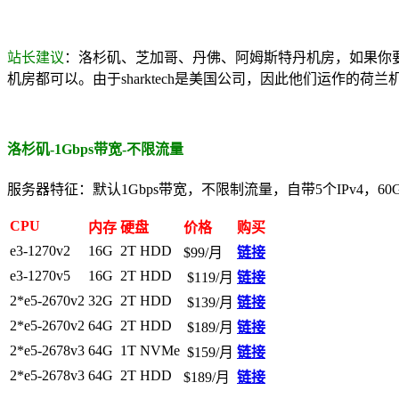
站长建议
：洛杉矶、芝加哥、丹佛、阿姆斯特丹机房，如果你
机房都可以。由于sharktech是美国公司，因此他们运作的
洛杉矶-1Gbps带宽-不限流量
服务器特征：默认1Gbps带宽，不限制流量，自带5个IPv4，60
CPU
内存
硬盘
价格
购买
e3-1270v2
16G
2T HDD
$99/月
链接
e3-1270v5
16G
2T HDD
$119/月
链接
2*e5-2670v2
32G
2T HDD
$139/月
链接
2*e5-2670v2
64G
2T HDD
$189/月
链接
2*e5-2678v3
64G
1T NVMe
$159/月
链接
2*e5-2678v3
64G
2T HDD
$189/月
链接