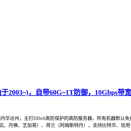
于2003~)，自带60G~1T防御，10Gbps
国内华达州，主打DDoS高防保护的高防服务器，所有机器默认免费60
（洛杉矶、丹佛、芝加哥）、荷兰（阿姆斯特丹），支持比特币、信用卡