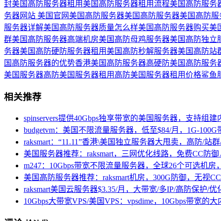
封
美国高防服务器租用
美国高防服务器租用流程
美国高防服务
务器网站 美国官网
美国高防服务器美国高防服务器
美国高防服
服务器详解
美国高防服务器质量怎么样
美国高防服务器购买
美
群
美国高防服务器高端机房
美国高防母鸡服务器
美国高防独立
务器
美国高防硬防服务器租用
美国高防秒解服务器
美国高防站
国高防服务器的优势
香港美国高防服务器
高硬防美国高防服务
美国服务器
高防美国服务器租用
高防美国服务器租用价格
鲨鱼
相关推荐
spinservers提供40Gbps独享带宽的美国服务器，支持组建
budgetvm：美国不限流量服务器，低至$84/月，1G-100G带
raksmart：“11.11”香港\美国独立服务器大甩卖，高防/站
美国服务器推荐：raksmart，三网优化线路，免费CC防御
m247：10Gbps带宽不限流量服务器，全球26个可选机
美国高防服务器推荐：raksmart机房，300G防御，无视C
raksmart美国云服务器$3.35/月，大带宽/多IP/高防保护
10Gbps大带宽VPS/美国VPS：vpsdime，10Gbps带宽的