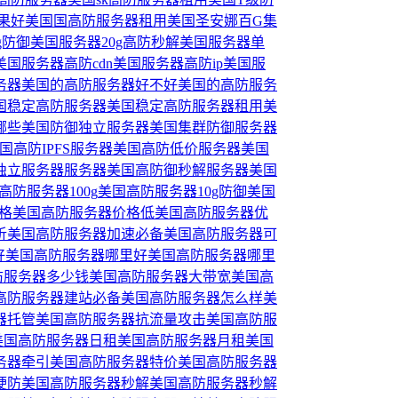
果好
美国国高防服务器租用
美国圣安娜百G集
g防御
美国服务器20g高防秒解
美国服务器单
美国服务器高防cdn
美国服务器高防ip
美国服
务器
美国的高防服务器好不好
美国的高防服务
国稳定高防服务器
美国稳定高防服务器租用
美
哪些
美国防御独立服务器
美国集群防御服务器
国高防IPFS服务器
美国高防低价服务器
美国
独立服务器服务器
美国高防御秒解服务器
美国
高防服务器100g
美国高防服务器10g防御
美国
格
美国高防服务器价格低
美国高防服务器优
析
美国高防服务器加速必备
美国高防服务器可
好
美国高防服务器哪里好
美国高防服务器哪里
防服务器多少钱
美国高防服务器大带宽
美国高
高防服务器建站必备
美国高防服务器怎么样
美
器托管
美国高防服务器抗流量攻击
美国高防服
美国高防服务器日租
美国高防服务器月租
美国
务器牵引
美国高防服务器特价
美国高防服务器
硬防
美国高防服务器秒解
美国高防服务器秒解