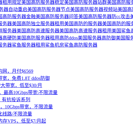
器租用规定
美国高防服务器稳定
美国高防服务器站群
美国高防服
务器自动重启
美国高防服务器节点
美国高防服务器视频站
美国高
国高防服务器金融
美国高防服务器问答
美国高防服务器防cc攻击
服务器
美国高防独立服务器租用
美国高防的服务器
美国高防的服
群服务器
美国高防高速服务器
美国高防高速服务器租用
美国鲨鱼
器
高硬防美国高防服务器租用
高防ddos美国服务器
高防御美国服
服务器
鲨鱼服务器租用
鲨鱼机房
鲨鱼高防服务器
内网，月付$6569
宽，免费1.8T ddos防御
群/大带宽，低至$30/月
，最高10Gbps带宽\不限流量
房，有抗投诉系列
C，10Gbps带宽，不限流量
/优化线路/不限流量
大内存VPS，低至$7/月起