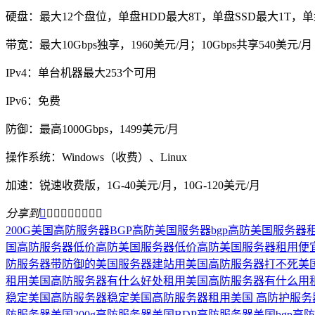
硬盘：最大12个盘位，单盘HDD最大8T，单盘SSD最大1T，单
带宽：最大10Gbps独享，1960美元/月；10Gbps共享540美元/月
IPv4：单台机器最大253个可用
IPv6：免费
防御：最高1000Gbps，1499美元/月
操作系统：Windows（收费）、Linux
加速：锐速收费版，1G-40美元/月，10G-120美元/月
分享到









200G美国高防服务器
BGP高防美国服务器
bgp高防美国服务器
国高防服务器
低价高防美国服务器
低价高防美国服务器租用
便
防服务器
带防御的美国服务器
建站用美国高防服务器
打不死美
租用美国高防服务器有什么好处
租用美国高防服务器有什么用
稳定美国高防服务器
稳定美国高防服务器租用
美国 高防护服务
防服务器
美国200g高防服务器
美国BDP高防服务器
美国bgp高